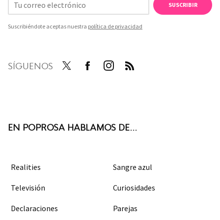
SUSCRIBIR
Suscribiéndote aceptas nuestra
política de privacidad
SÍGUENOS
Twit
Face
Inst
RSS
ter
boo
agra
k
m
EN POPROSA HABLAMOS DE...
Realities
Sangre azul
Televisión
Curiosidades
Declaraciones
Parejas