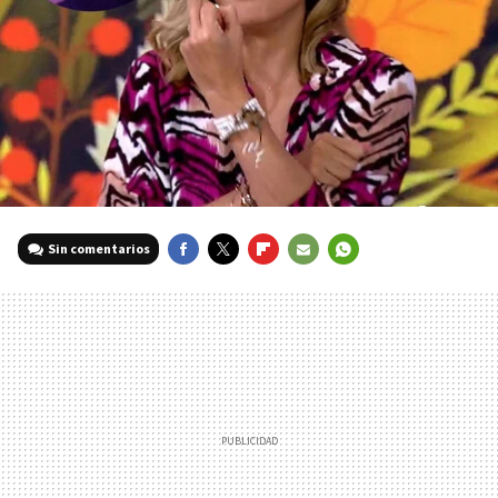
Sin comentarios
FACEBOOK
TWITTER
FLIPBOARD
E-
WHATSAPP
MAIL