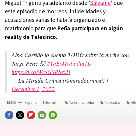
Miguel Frigenti ya adelantó desde '
Sálvame
' que
este episodio de morreos, infidelidades y
acusaciones varias lo habría organizado el
matrimonio para que
Peña participara en algún
reality de Telecinco
.
Alba Carrillo lo cuenta TODO sobre la noche con
Jorge Pérez 💥
#YaEsMediodía1D
https://t.co/WruGSRSxxH
— La Mirada Crítica (@miradacriticat5)
December 1, 2022
TEMAS
España
Televisión
Ya es mediodía
Telecinco
Alb
FACEBOOK
TWITTER
FLIPBOARD
E-
WHATSAPP
MAIL