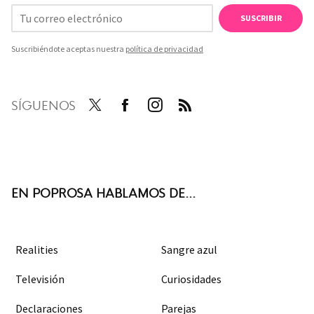
SUSCRIBIR
Suscribiéndote aceptas nuestra
política de privacidad
SÍGUENOS
Twit
Face
Inst
RSS
ter
boo
agra
k
m
EN POPROSA HABLAMOS DE...
Realities
Sangre azul
Televisión
Curiosidades
Declaraciones
Parejas