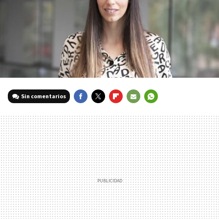
Sin comentarios
FACEBOOK
TWITTER
FLIPBOARD
E-
WHATSAPP
MAIL