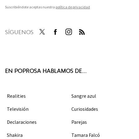
Suscribiéndote aceptas nuestra
política de privacidad
SÍGUENOS
Twit
Face
Inst
RSS
ter
boo
agra
k
m
EN POPROSA HABLAMOS DE...
Realities
Sangre azul
Televisión
Curiosidades
Declaraciones
Parejas
Shakira
Tamara Falcó