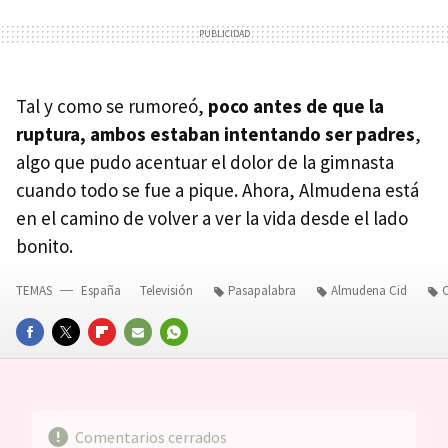
Tal y como se rumoreó,
poco antes de que la
ruptura, ambos estaban intentando ser padres
,
algo que pudo acentuar el dolor de la gimnasta
cuando todo se fue a pique. Ahora, Almudena está
en el camino de volver a ver la vida desde el lado
bonito.
TEMAS
España
Televisión
Pasapalabra
Almudena Cid
C
FACEBOOK
TWITTER
FLIPBOARD
E-
WHATSAPP
MAIL
Comentarios cerrados