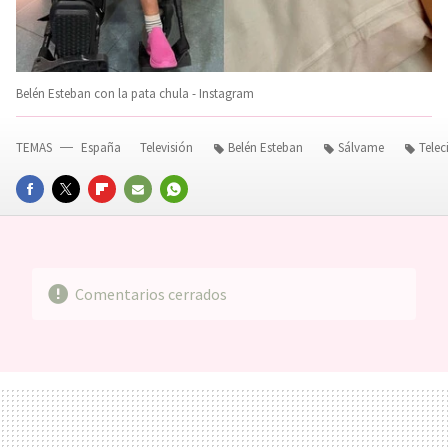
Belén Esteban con la pata chula - Instagram
TEMAS
España
Televisión
Belén Esteban
Sálvame
Telec
FACEBOOK
TWITTER
FLIPBOARD
E-
WHATSAPP
MAIL
Comentarios cerrados