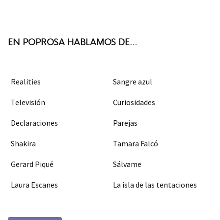
ter
boo
agra
k
m
EN POPROSA HABLAMOS DE...
Realities
Sangre azul
Televisión
Curiosidades
Declaraciones
Parejas
Shakira
Tamara Falcó
Gerard Piqué
Sálvame
Laura Escanes
La isla de las tentaciones