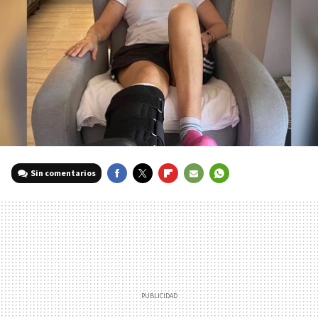
Sin comentarios
FACEBOOK
TWITTER
FLIPBOARD
E-
WHATSAPP
MAIL