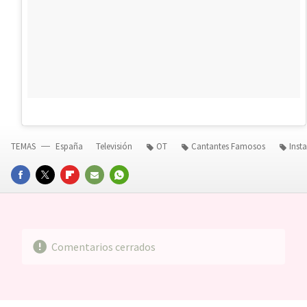
TEMAS
España
Televisión
OT
Cantantes Famosos
Inst
FACEBOOK
TWITTER
FLIPBOARD
E-
WHATSAPP
MAIL
Comentarios cerrados