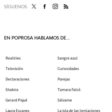
SÍGUENOS
Twit
Face
Inst
RSS
ter
boo
agra
k
m
EN POPROSA HABLAMOS DE...
Realities
Sangre azul
Televisión
Curiosidades
Declaraciones
Parejas
Shakira
Tamara Falcó
Gerard Piqué
Sálvame
Laura Escanes
La isla de las tentaciones