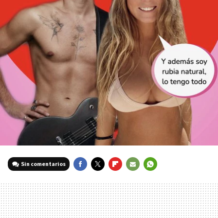
Sin comentarios
FACEBOOK
TWITTER
FLIPBOARD
E-
WHATSAPP
MAIL