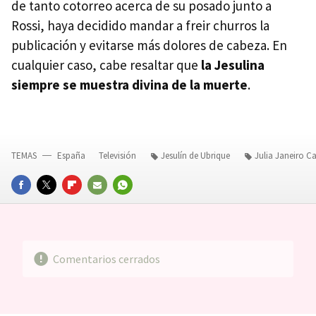
de tanto cotorreo acerca de su posado junto a
Rossi, haya decidido mandar a freir churros la
publicación y evitarse más dolores de cabeza. En
cualquier caso, cabe resaltar que
la Jesulina
siempre se muestra divina de la muerte
.
TEMAS
España
Televisión
Jesulín de Ubrique
Julia Janeiro 
FACEBOOK
TWITTER
FLIPBOARD
E-
WHATSAPP
MAIL
Comentarios cerrados