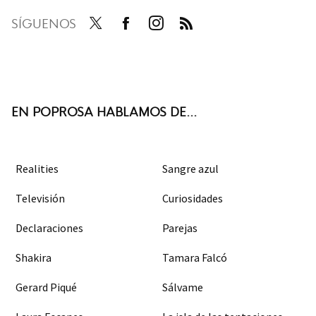
SÍGUENOS
Twit
Face
Inst
RSS
ter
boo
agra
k
m
EN POPROSA HABLAMOS DE...
Realities
Sangre azul
Televisión
Curiosidades
Declaraciones
Parejas
Shakira
Tamara Falcó
Gerard Piqué
Sálvame