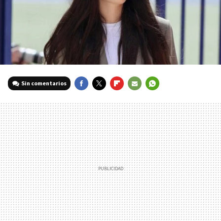
Sin comentarios
FACEBOOK
TWITTER
FLIPBOARD
E-
WHATSAPP
MAIL