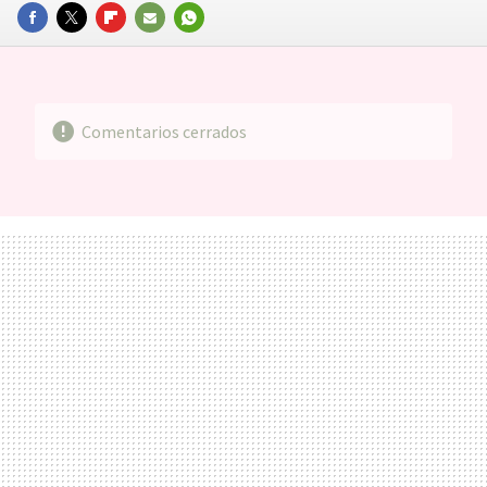
FACEBOOK
TWITTER
FLIPBOARD
E-
WHATSAPP
MAIL
Comentarios cerrados