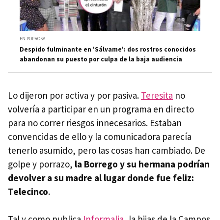
EN POPROSA
Despido fulminante en 'Sálvame': dos rostros conocidos
abandonan su puesto por culpa de la baja audiencia
Lo dijeron por activa y por pasiva.
Teresita
no
volvería a participar en un programa en directo
para no correr riesgos innecesarios. Estaban
convencidas de ello y la comunicadora parecía
tenerlo asumido, pero las cosas han cambiado. De
golpe y porrazo,
la Borrego y su hermana podrían
devolver a su madre al lugar donde fue feliz:
Telecinco
.
Tal y como publica
Informalia
, la hijas de la Campos