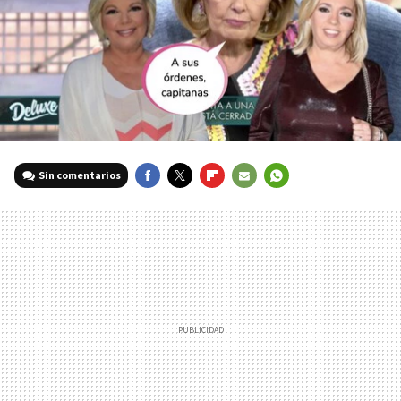
Sin comentarios
FACEBOOK
TWITTER
FLIPBOARD
E-
WHATSAPP
MAIL