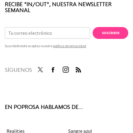
RECIBE "IN/OUT", NUESTRA NEWSLETTER
SEMANAL
SUSCRIBIR
Suscribiéndote aceptas nuestra
política de privacidad
SÍGUENOS
Twit
Face
Inst
RSS
ter
boo
agra
k
m
EN POPROSA HABLAMOS DE...
Realities
Sangre azul