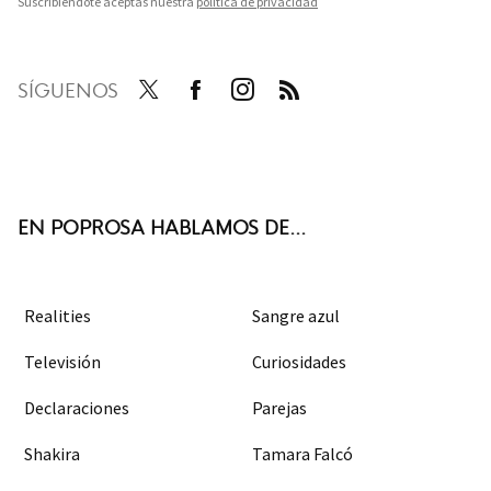
Suscribiéndote aceptas nuestra
política de privacidad
SÍGUENOS
Twit
Face
Inst
RSS
ter
boo
agra
k
m
EN POPROSA HABLAMOS DE...
Realities
Sangre azul
Televisión
Curiosidades
Declaraciones
Parejas
Shakira
Tamara Falcó