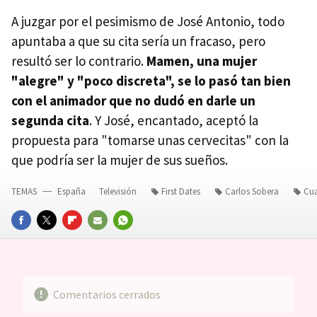
A juzgar por el pesimismo de José Antonio, todo
apuntaba a que su cita sería un fracaso, pero
resultó ser lo contrario.
Mamen, una mujer
"alegre" y "poco discreta", se lo pasó tan bien
con el animador que no dudó en darle un
segunda cita
. Y José, encantado, aceptó la
propuesta para "tomarse unas cervecitas" con la
que podría ser la mujer de sus sueños.
TEMAS
España
Televisión
First Dates
Carlos Sobera
Cua
FACEBOOK
TWITTER
FLIPBOARD
E-
WHATSAPP
MAIL
Comentarios cerrados