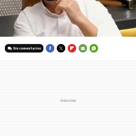
Sin comentarios
FACEBOOK
TWITTER
FLIPBOARD
E-
WHATSAPP
MAIL