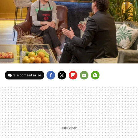
Sin comentarios
FACEBOOK
TWITTER
FLIPBOARD
E-
WHATSAPP
MAIL