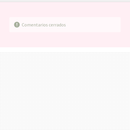
FACEBOOK
TWITTER
FLIPBOARD
E-
WHATSAPP
MAIL
Comentarios cerrados