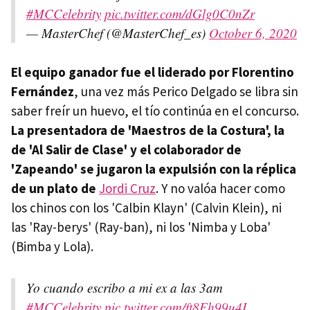
#MCCelebrity
pic.twitter.com/dGlg0C0nZr
— MasterChef (@MasterChef_es)
October 6, 2020
El equipo ganador fue el liderado por Florentino
Fernández
, una vez más Perico Delgado se libra sin
saber freír un huevo, el tío continúa en el concurso.
La presentadora de 'Maestros de la Costura', la
de 'Al Salir de Clase' y el colaborador de
'Zapeando' se jugaron
la expulsión con la réplica
de un plato de
Jordi Cruz
. Y no valóa hacer como
los chinos con los 'Calbin Klayn' (Calvin Klein), ni
las 'Ray-berys' (Ray-ban), ni los 'Nimba y Loba'
(Bimba y Lola).
Yo cuando escribo a mi ex a las 3am
#MCCelebrity
pic.twitter.com/ft8Eh99u4I