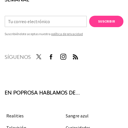
SUSCRIBIR
Suscribiéndote aceptas nuestra
política de privacidad
SÍGUENOS
Twit
Face
Inst
RSS
ter
boo
agra
k
m
EN POPROSA HABLAMOS DE...
Realities
Sangre azul
Televisión
Curiosidades