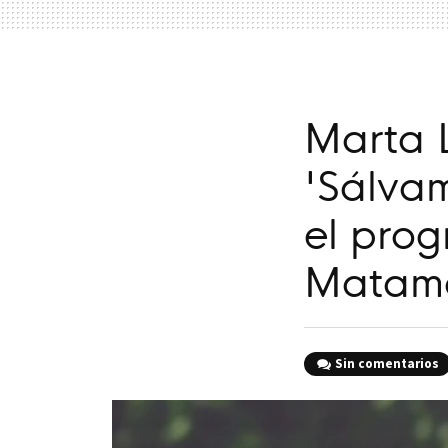
Marta 
'Sálva
el pro
Matamo
Sin comentarios