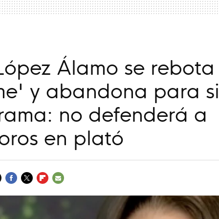
López Álamo se rebota
me' y abandona para s
grama: no defenderá a
ros en plató
FACEBOOK
TWITTER
FLIPBOARD
E-
MAIL