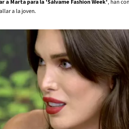
har a Marta para la 'Sálvame Fashion Week'
, han co
llar a la joven.