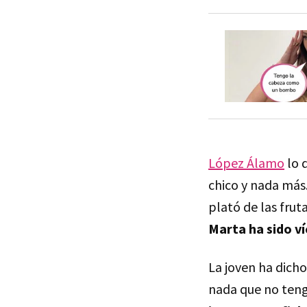
López Álamo
lo 
chico y nada más
plató de las frut
Marta ha sido v
La joven ha dich
nada que no tenga