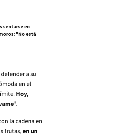
s sentarse en
amoros: "No está
 defender a su
cómoda en el
límite.
Hoy,
lvame'
.
con la cadena en
s frutas,
en un