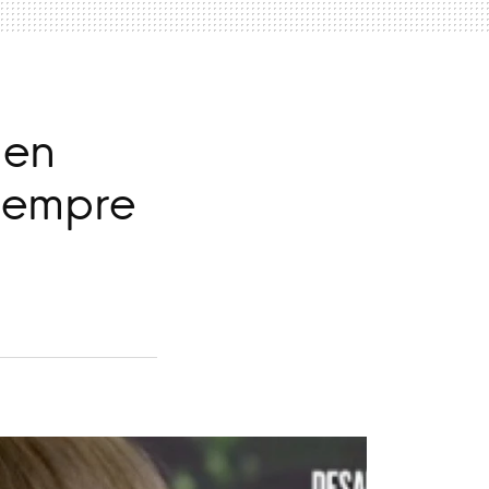
 en
iempre