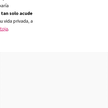
baría
:
tan solo acude
u vida privada, a
toja
.