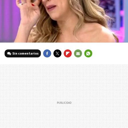
Sin comentarios
FACEBOOK
TWITTER
FLIPBOARD
E-
WHATSAPP
MAIL