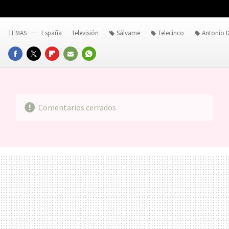
TEMAS
España
Televisión
Sálvame
Telecinco
Antonio D
FACEBOOK
TWITTER
FLIPBOARD
E-
WHATSAPP
MAIL
Comentarios cerrados