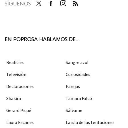
SÍGUENOS
Twit
Face
Inst
RSS
ter
boo
agra
k
m
EN POPROSA HABLAMOS DE...
Realities
Sangre azul
Televisión
Curiosidades
Declaraciones
Parejas
Shakira
Tamara Falcó
Gerard Piqué
Sálvame
Laura Escanes
La isla de las tentaciones