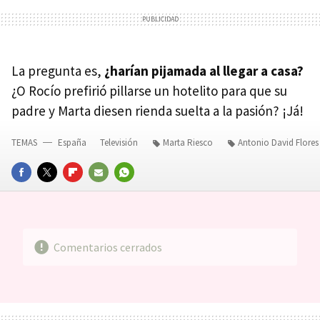
La pregunta es,
¿harían pijamada al llegar a casa?
¿O Rocío prefirió pillarse un hotelito para que su
padre y Marta diesen rienda suelta a la pasión? ¡Já!
TEMAS
España
Televisión
Marta Riesco
Antonio David Flores
FACEBOOK
TWITTER
FLIPBOARD
E-
WHATSAPP
MAIL
Comentarios cerrados