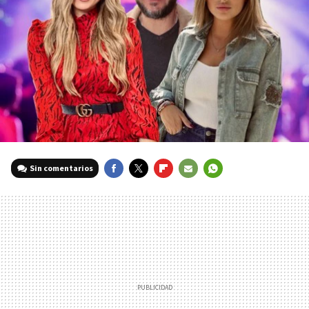
Sin comentarios
FACEBOOK
TWITTER
FLIPBOARD
E-
WHATSAPP
MAIL