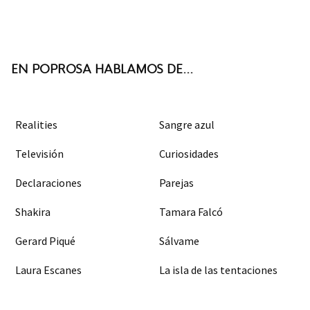
Twit
Face
Inst
RSS
ter
boo
agra
k
m
EN POPROSA HABLAMOS DE...
Realities
Sangre azul
Televisión
Curiosidades
Declaraciones
Parejas
Shakira
Tamara Falcó
Gerard Piqué
Sálvame
Laura Escanes
La isla de las tentaciones