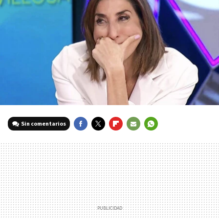
Sin comentarios
FACEBOOK
TWITTER
FLIPBOARD
E-
WHATSAPP
MAIL