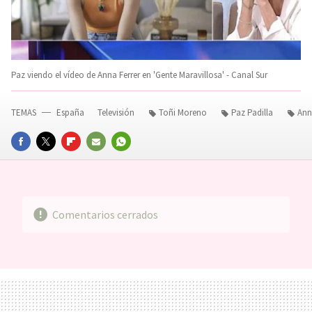
Paz viendo el vídeo de Anna Ferrer en 'Gente Maravillosa' - Canal Sur
TEMAS
España
Televisión
Toñi Moreno
Paz Padilla
Ann
FACEBOOK
TWITTER
FLIPBOARD
E-
WHATSAPP
MAIL
Comentarios cerrados