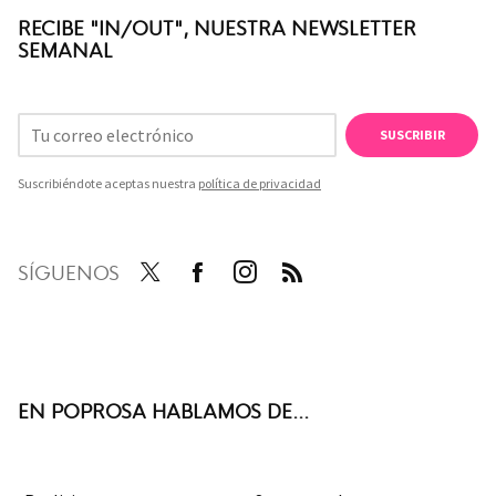
RECIBE "IN/OUT", NUESTRA NEWSLETTER
SEMANAL
SUSCRIBIR
Suscribiéndote aceptas nuestra
política de privacidad
SÍGUENOS
Twit
Face
Inst
RSS
ter
boo
agra
k
m
EN POPROSA HABLAMOS DE...