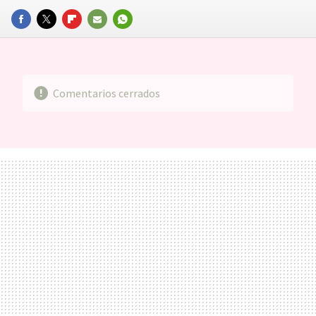
FACEBOOK
TWITTER
FLIPBOARD
E-
WHATSAPP
MAIL
Comentarios cerrados