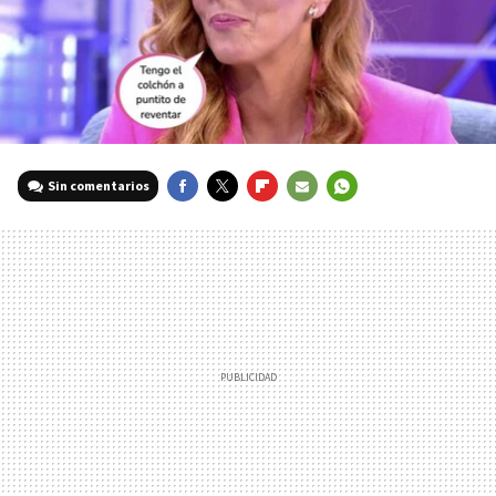
Sin comentarios
FACEBOOK
TWITTER
FLIPBOARD
E-
WHATSAPP
MAIL