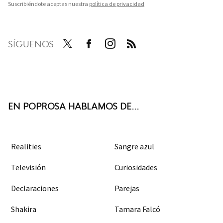
Suscribiéndote aceptas nuestra
política de privacidad
SÍGUENOS
Twit
Face
Inst
RSS
ter
boo
agra
k
m
EN POPROSA HABLAMOS DE...
Realities
Sangre azul
Televisión
Curiosidades
Declaraciones
Parejas
Shakira
Tamara Falcó