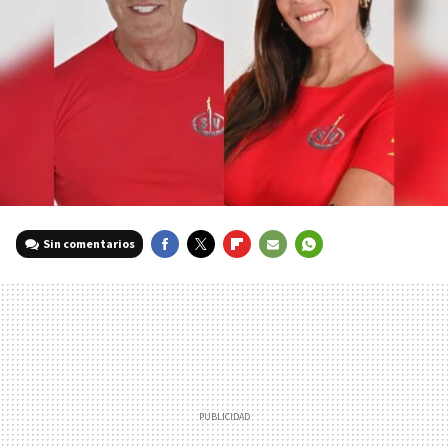
Sin comentarios
FACEBOOK
TWITTER
FLIPBOARD
E-
WHATSAPP
MAIL