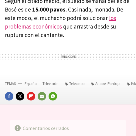
Según el citado medio, el sueldo semanal del ex de
Bosé es de
15.000 pavos
. Casi nada, monada. De
este modo, el muchacho podrá solucionar
los
problemas económicos
que arrastra desde su
ruptura con el cantante.
TEMAS
España
Televisión
Telecinco
Anabel Pantoja
Ki
FACEBOOK
TWITTER
FLIPBOARD
E-
WHATSAPP
MAIL
Comentarios cerrados