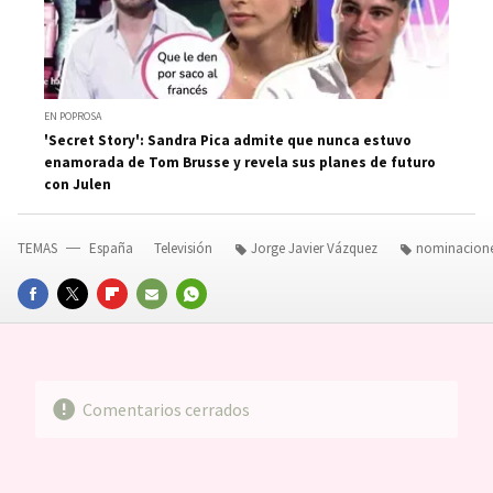
EN POPROSA
'Secret Story': Sandra Pica admite que nunca estuvo
enamorada de Tom Brusse y revela sus planes de futuro
con Julen
TEMAS
España
Televisión
Jorge Javier Vázquez
nominacion
FACEBOOK
TWITTER
FLIPBOARD
E-
WHATSAPP
MAIL
Comentarios cerrados