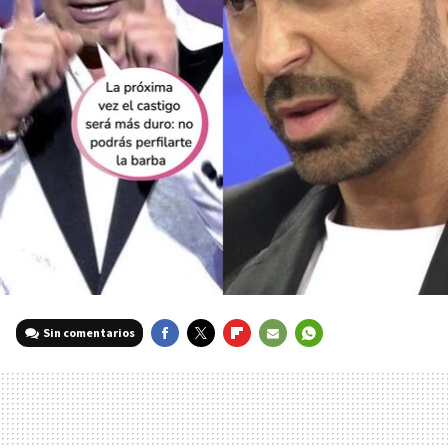
Sin comentarios
FACEBOOK
TWITTER
FLIPBOARD
E-
WHATSAPP
MAIL