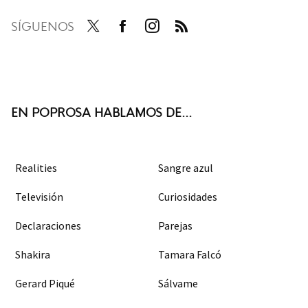
SÍGUENOS
Twit
Face
Inst
RSS
ter
boo
agra
k
m
EN POPROSA HABLAMOS DE...
Realities
Sangre azul
Televisión
Curiosidades
Declaraciones
Parejas
Shakira
Tamara Falcó
Gerard Piqué
Sálvame