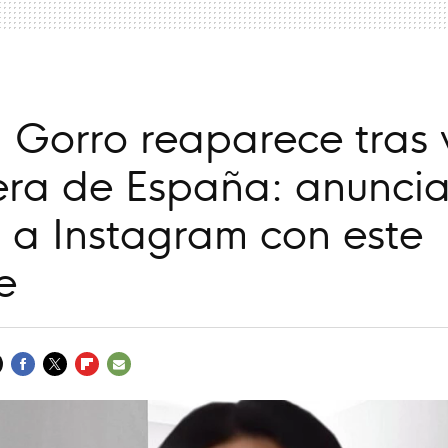
 Gorro reaparece tras 
era de España: anuncia
 a Instagram con este
e
FACEBOOK
TWITTER
FLIPBOARD
E-
MAIL