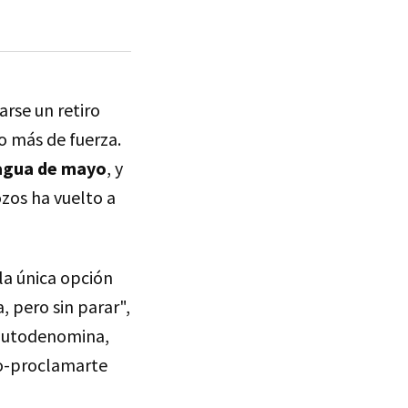
rse un retiro
o más de fuerza.
 agua de mayo
, y
ozos ha vuelto a
la única opción
, pero sin parar",
autodenomina,
to-proclamarte