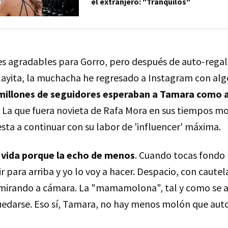
el extranjero: "Tranquilos"
s agradables para Gorro, pero después de auto-regala
playita, la muchacha he regresado a Instagram con alg
millones de seguidores esperaban a Tamara como
. La que fuera novieta de Rafa Mora en sus tiempos m
sta a continuar con su labor de 'influencer' máxima.
la vida porque la echo de menos
. Cuando tocas fondo 
r para arriba y yo lo voy a hacer. Despacio, con cautela
mirando a cámara. La "mamamolona", tal y como se 
uedarse. Eso sí, Tamara, no hay menos molón que au