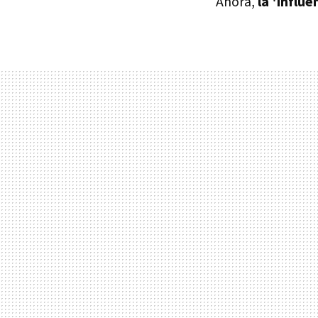
Ahora,
la 'influ