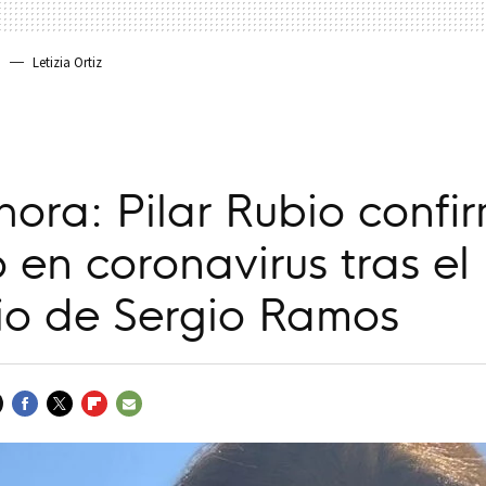
a
Letizia Ortiz
hora: Pilar Rubio confi
o en coronavirus tras el
io de Sergio Ramos
FACEBOOK
TWITTER
FLIPBOARD
E-
MAIL