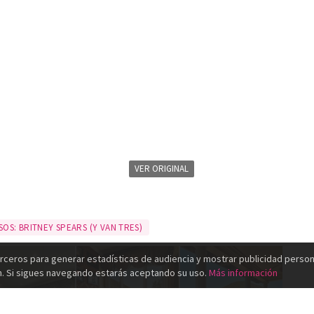
VER ORIGINAL
SOS: BRITNEY SPEARS (Y VAN TRES)
rceros para generar estadísticas de audiencia y mostrar publicidad person
n. Si sigues navegando estarás aceptando su uso.
Más información