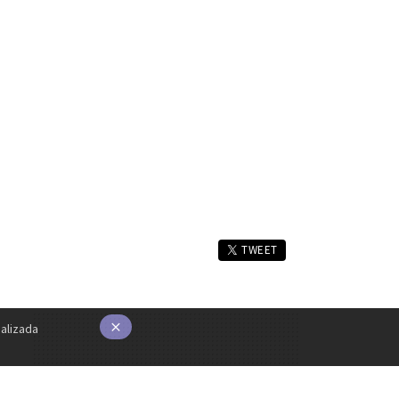
TWEET
alizada
×