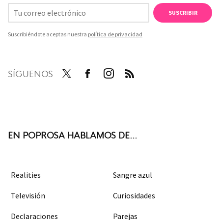
SUSCRIBIR
Suscribiéndote aceptas nuestra
política de privacidad
SÍGUENOS
Twit
Face
Inst
RSS
ter
boo
agra
k
m
EN POPROSA HABLAMOS DE...
Realities
Sangre azul
Televisión
Curiosidades
Declaraciones
Parejas