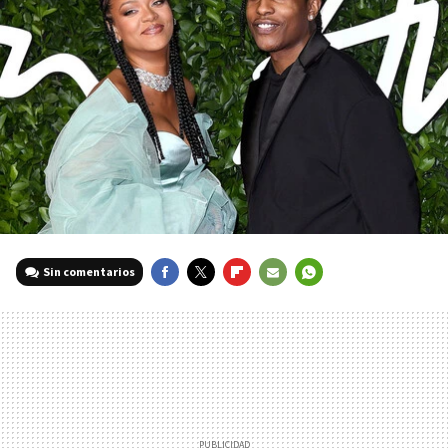
Sin comentarios
FACEBOOK
TWITTER
FLIPBOARD
E-
WHATSAPP
MAIL