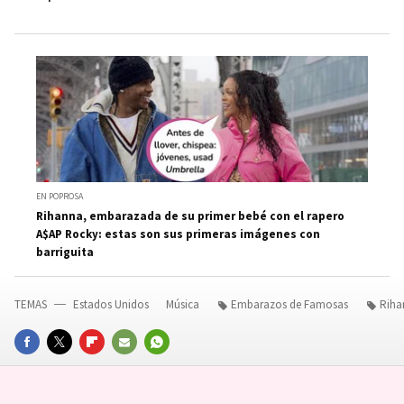
EN POPROSA
Rihanna, embarazada de su primer bebé con el rapero
A$AP Rocky: estas son sus primeras imágenes con
barriguita
TEMAS
Estados Unidos
Música
Embarazos de Famosas
Riha
FACEBOOK
TWITTER
FLIPBOARD
E-
WHATSAPP
MAIL