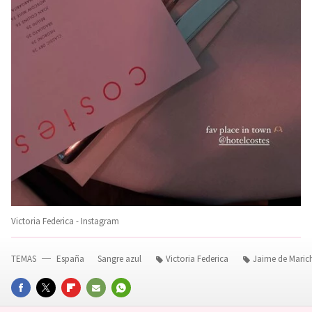
Victoria Federica - Instagram
TEMAS
España
Sangre azul
Victoria Federica
Jaime de Maric
FACEBOOK
TWITTER
FLIPBOARD
E-
WHATSAPP