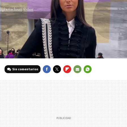
Sin comentarios
FACEBOOK
TWITTER
FLIPBOARD
E-
WHATSAPP
MAIL