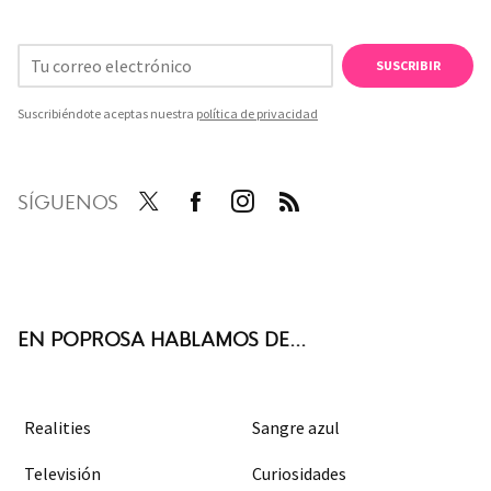
SUSCRIBIR
Suscribiéndote aceptas nuestra
política de privacidad
SÍGUENOS
Twit
Face
Inst
RSS
ter
boo
agra
k
m
EN POPROSA HABLAMOS DE...
Realities
Sangre azul
Televisión
Curiosidades