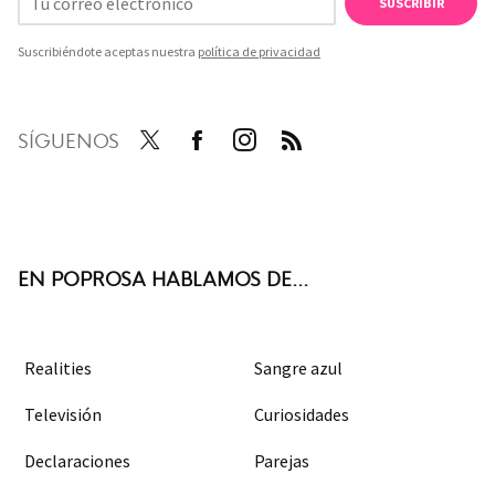
SUSCRIBIR
Suscribiéndote aceptas nuestra
política de privacidad
SÍGUENOS
Twit
Face
Inst
RSS
ter
boo
agra
k
m
EN POPROSA HABLAMOS DE...
Realities
Sangre azul
Televisión
Curiosidades
Declaraciones
Parejas