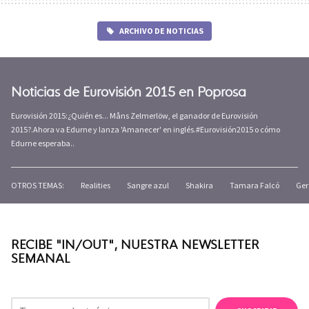
ARCHIVO DE NOTICIAS
Noticias de Eurovisión 2015 en Poprosa
Eurovisión 2015:¿Quién es... Måns Zelmerlöw, el ganador de Eurovisión
2015?.Ahora va Edurne y lanza 'Amanecer' en inglés.#Eurovisión2015 o cómo
Edurne esperaba..
OTROS TEMAS:
Realities
Sangre azul
Shakira
Tamara Falcó
Ger
RECIBE "IN/OUT", NUESTRA NEWSLETTER
SEMANAL