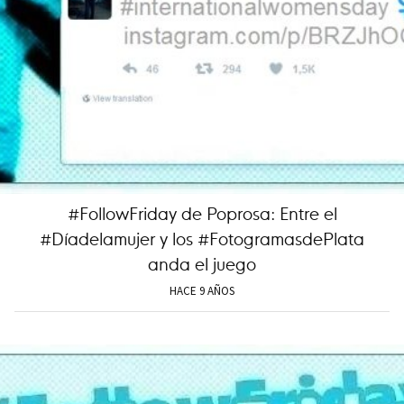
#FollowFriday de Poprosa: Entre el
#Díadelamujer y los #FotogramasdePlata
anda el juego
HACE 9 AÑOS