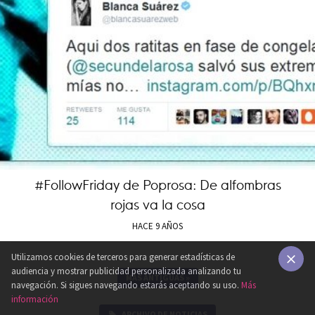
#FollowFriday de Poprosa: De alfombras
rojas va la cosa
HACE 9 AÑOS
Utilizamos cookies de terceros para generar estadísticas de
audiencia y mostrar publicidad personalizada analizando tu
MÁS ANTIGUAS
»
×
navegación. Si sigues navegando estarás aceptando su uso.
Más
información
ARCHIVO DE NOTICIAS