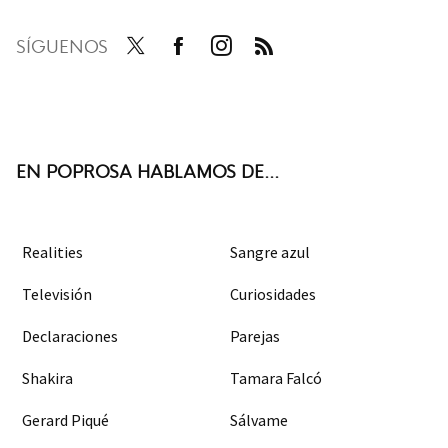
SÍGUENOS
Twit
Face
Inst
RSS
ter
boo
agra
k
m
EN POPROSA HABLAMOS DE...
Realities
Sangre azul
Televisión
Curiosidades
Declaraciones
Parejas
Shakira
Tamara Falcó
Gerard Piqué
Sálvame