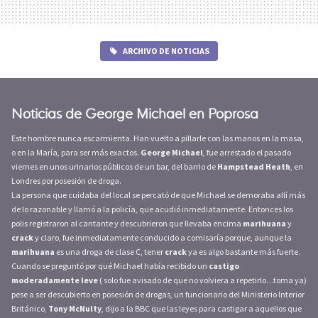
ARCHIVO DE NOTICIAS
Noticias de George Michael en Poprosa
Este hombre nunca escarmienta. Han vuelto a pillarle con las manos en la masa,
o en la María, para ser más exactos.
George Michael
, fue arrestado el pasado
viernes en unos urinarios públicos de un bar, del barrio de
Hampstead Heath
, en
Londres por posesión de droga.
La persona que cuidaba del local se percató de que Michael se demoraba allí más
de lo razonable y llamó a la policía, que acudió inmediatamente. Entonces los
polis registraron al cantante y descubrieron que llevaba encima
marihuana
y
crack
y claro, fue inmediatamente conducido a comisaría porque, aunque la
marihuana
es una droga de clase C, tener
crack
ya es algo bastante más fuerte.
Cuando se preguntó por qué Michael había recibido un
castigo
moderadamente leve
( solo fue avisado de que no volviera a repetirlo…toma ya)
pese a ser descubierto en posesión de drogas, un funcionario del Ministerio Interior
Británico,
Tony McNulty
, dijo a la BBC que las leyes para castigar a aquellos que