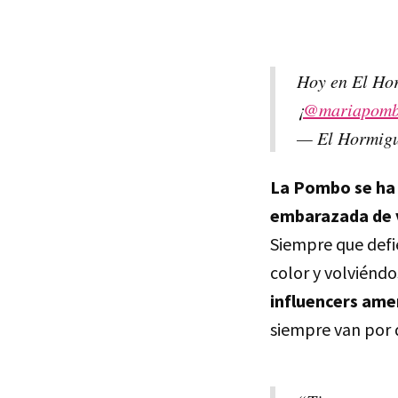
Hoy en El Hor
¡
@mariapom
— El Hormig
La Pombo se ha 
embarazada de v
Siempre que defi
color y volviéndo
influencers ame
siempre van por 