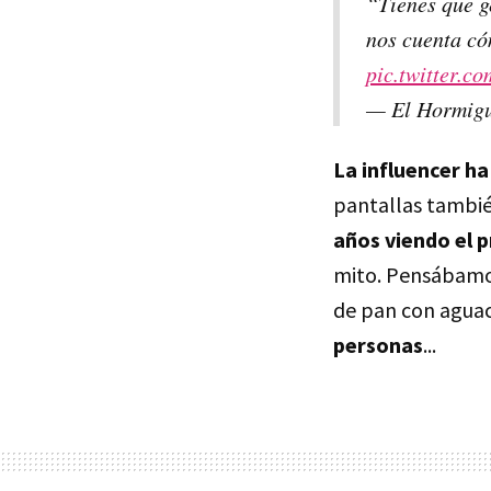
“Tienes que g
nos cuenta có
pic.twitter.
— El Hormig
La influencer h
pantallas tambié
años viendo el 
mito. Pensábamo
de pan con aguac
personas
...