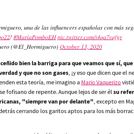
miguero, una de las influencers españolas con más se
bo22
!
#MaríaPomboEH
pic.twitter.com/i4qa7vafgr
uero (@El_Hormiguero)
October 13, 2020
ceñido bien la barriga para que veamos que sí, que
erdad y que no son gases
, ¡y eso que dicen que el 
enden esta teoría, me imagino a
Mario Vaquerizo
visti
se fofisano de repente. Aunque lejos de ser él
su refe
ricanas, "siempre van por delante"
, excepto en Ma
detrás cerrando los garitos aptos para los más borrac