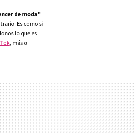
uencer de moda"
trario. Es como si
donos lo que es
kTok
, más o