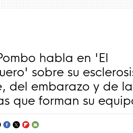
a
Pombo habla en 'El
ero' sobre su esclerosi
e, del embarazo y de l
as que forman su equip
FACEBOOK
TWITTER
FLIPBOARD
E-