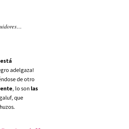
guidores…
 está
negro adelgaza!
éndose de otro
rente
, lo son
las
galuf, que
huzos.