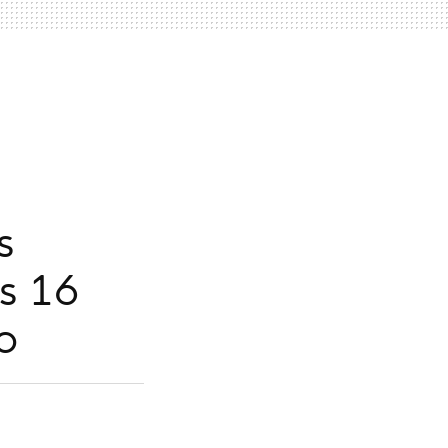
s
as 16
o