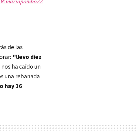
”
@mariapombo22
rás de las
orar:
"llevo diez
 nos ha caído un
os una rebanada
o hay 16