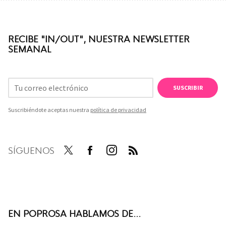
RECIBE "IN/OUT", NUESTRA NEWSLETTER
SEMANAL
SUSCRIBIR
Suscribiéndote aceptas nuestra
política de privacidad
SÍGUENOS
Twit
Face
Inst
RSS
ter
boo
agra
k
m
EN POPROSA HABLAMOS DE...