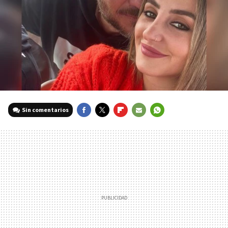
Sin comentarios
FACEBOOK
TWITTER
FLIPBOARD
E-
WHATSAPP
MAIL