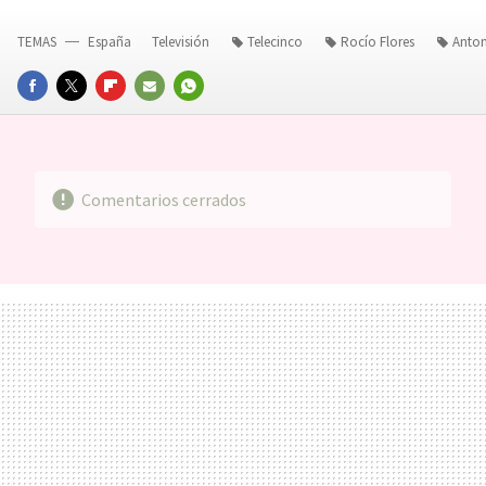
TEMAS
España
Televisión
Telecinco
Rocío Flores
Anton
FACEBOOK
TWITTER
FLIPBOARD
E-
WHATSAPP
MAIL
Comentarios cerrados