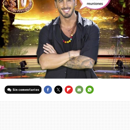
Sin comentarios
FACEBOOK
TWITTER
FLIPBOARD
E-
WHATSAPP
MAIL