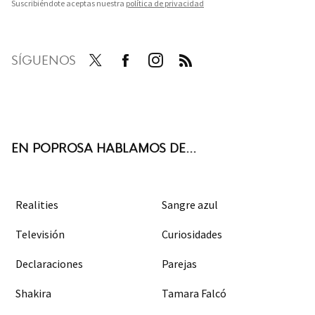
Suscribiéndote aceptas nuestra
política de privacidad
SÍGUENOS
Twit
Face
Inst
RSS
ter
boo
agra
k
m
EN POPROSA HABLAMOS DE...
Realities
Sangre azul
Televisión
Curiosidades
Declaraciones
Parejas
Shakira
Tamara Falcó