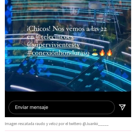
Imagen rescatada raudo y veloz por el twittero @Juankii_____