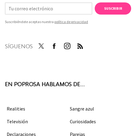
SUSCRIBIR
Suscribiéndote aceptas nuestra
política de privacidad
SÍGUENOS
Twit
Face
Inst
RSS
ter
boo
agra
k
m
EN POPROSA HABLAMOS DE...
Realities
Sangre azul
Televisión
Curiosidades
Declaraciones
Parejas