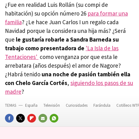
¿Fue en realidad Luis Rollán (su compi de
habitación) su opción número 26
para formar una
familia
? ¿Le hace Juan Carlos I un regalo cada
Navidad porque la considera una hija más? ¿Será
que
le gustaría robarle a Sandra Barneda su
trabajo como presentadora de
'La Isla de las
Tentaciones'
como venganza por que esta le
arrebatara (años después) el amor de Nagore?
¿Habrá tenido
una noche de pasión también ella
con Chelo García Cortés
,
siguiendo los pasos de su
madre
?
TEMAS
España
Televisión
Curiosidades
Farándula
Cotilleos WT
FACEBOOK
TWITTER
FLIPBOARD
E-
WHATSAPP
MAIL