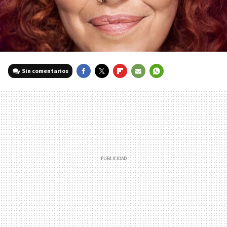
Sin comentarios
FACEBOOK
TWITTER
FLIPBOARD
E-
WHATSAPP
MAIL