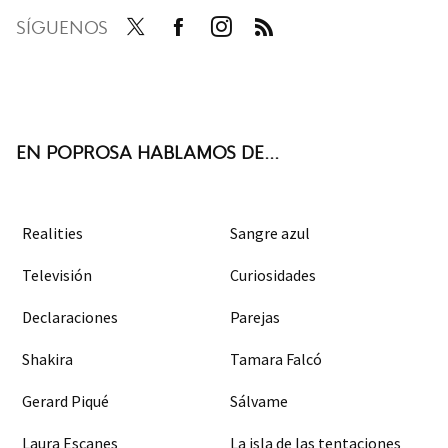
SÍGUENOS
Twit
Face
Inst
RSS
ter
boo
agra
k
m
EN POPROSA HABLAMOS DE...
Realities
Sangre azul
Televisión
Curiosidades
Declaraciones
Parejas
Shakira
Tamara Falcó
Gerard Piqué
Sálvame
Laura Escanes
La isla de las tentaciones