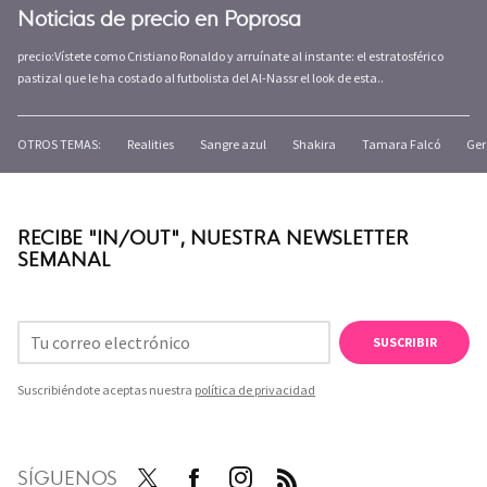
Noticias de precio en Poprosa
precio:Vístete como Cristiano Ronaldo y arruínate al instante: el estratosférico
pastizal que le ha costado al futbolista del Al-Nassr el look de esta..
OTROS TEMAS:
Realities
Sangre azul
Shakira
Tamara Falcó
Ger
RECIBE "IN/OUT", NUESTRA NEWSLETTER
SEMANAL
SUSCRIBIR
Suscribiéndote aceptas nuestra
política de privacidad
SÍGUENOS