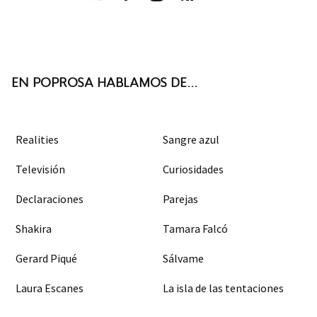
Twit
Face
Inst
RSS
ter
boo
agra
k
m
EN POPROSA HABLAMOS DE...
Realities
Sangre azul
Televisión
Curiosidades
Declaraciones
Parejas
Shakira
Tamara Falcó
Gerard Piqué
Sálvame
Laura Escanes
La isla de las tentaciones