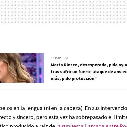
EN POPROSA
Marta Riesco, desesperada, pide ayud
tras sufrir un fuerte ataque de ansi
más, pido protección"
pelos en la lengua (ni en la cabeza). En sus intervencio
irecto y sincero, pero esta vez ha sobrepasado el límit
ico producido a raíz de
la supuesta llamada entre Roc