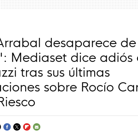
Arrabal desaparece de
': Mediaset dice adiós 
zi tras sus últimas
ciones sobre Rocío Ca
Riesco
FACEBOOK
TWITTER
FLIPBOARD
E-