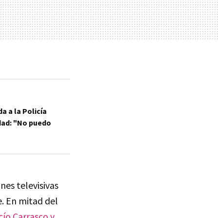
a a la Policía
edad: "No puedo
nes televisivas
e. En mitad del
ío Carrasco y