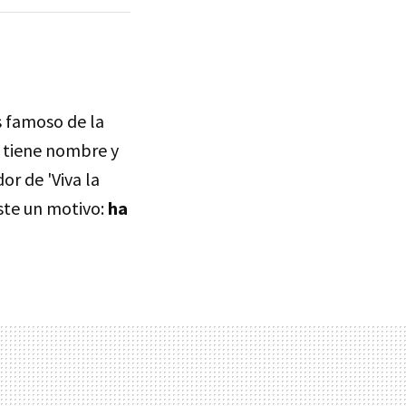
ás famoso de la
o tiene nombre y
or de 'Viva la
iste un motivo:
ha