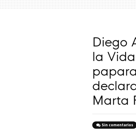
Diego 
la Vida
paparaz
declara
Marta 
Sin comentarios