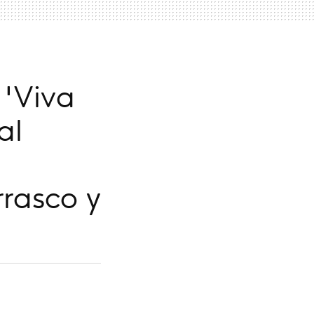
 'Viva
al
rrasco y