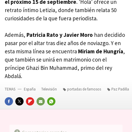
el próximo 15 de septiembre
. 'Hola' ofrece un
retrato íntimo Letizia, donde también relata 50
curiosidades de la que fuera periodista.
Además,
Patricia Rato y Javier Moro
han decidido
pasar por el altar tras diez años de noviazgo. Y en
esta misma línea se encuentra
Miriam de Hungría
,
que también se unirá en matrimonio con el
príncipe Ghazi Bin Muhammad, primo del rey
Abdalá.
TEMAS
España
Televisión
portadas de famosos
Paz Padilla
FACEBOOK
TWITTER
FLIPBOARD
E-
WHATSAPP
MAIL