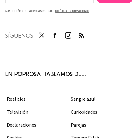
Suscribiéndote aceptas nuestra
política de privacidad
SÍGUENOS
Twit
Face
Inst
RSS
ter
boo
agra
k
m
EN POPROSA HABLAMOS DE...
Realities
Sangre azul
Televisión
Curiosidades
Declaraciones
Parejas
Shakira
Tamara Falcó