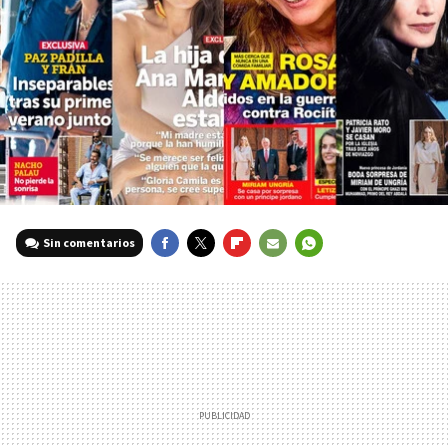
Sin comentarios
FACEBOOK
TWITTER
FLIPBOARD
E-
WHATSAPP
MAIL