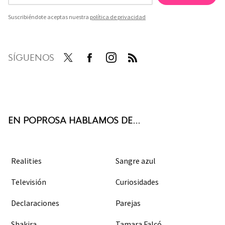
Suscribiéndote aceptas nuestra
política de privacidad
SÍGUENOS
Twit
Face
Inst
RSS
ter
boo
agra
k
m
EN POPROSA HABLAMOS DE...
Realities
Sangre azul
Televisión
Curiosidades
Declaraciones
Parejas
Shakira
Tamara Falcó