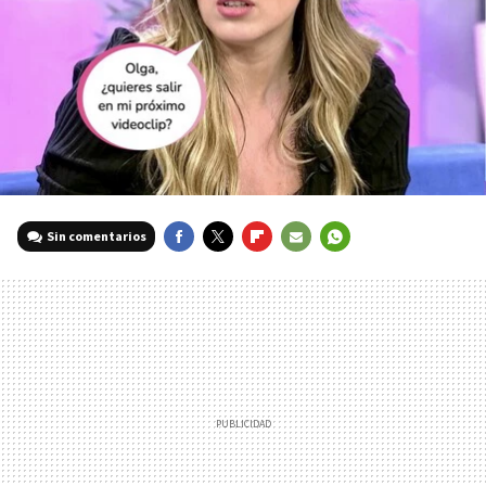
Sin comentarios
FACEBOOK
TWITTER
FLIPBOARD
E-
WHATSAPP
MAIL