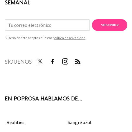
SEMANAL
SUSCRIBIR
Suscribiéndote aceptas nuestra
política de privacidad
SÍGUENOS
Twit
Face
Inst
RSS
ter
boo
agra
k
m
EN POPROSA HABLAMOS DE...
Realities
Sangre azul