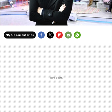
Sin comentarios
FACEBOOK
TWITTER
FLIPBOARD
E-
WHATSAPP
MAIL