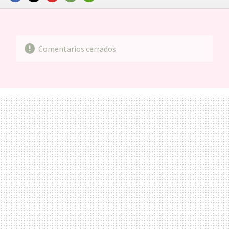
FACEBOOK
TWITTER
FLIPBOARD
E-
WHATSAPP
MAIL
Comentarios cerrados