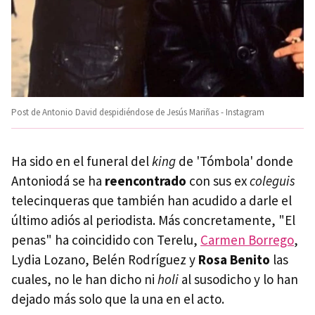
Post de Antonio David despidiéndose de Jesús Mariñas - Instagram
Ha sido en el funeral del
king
de 'Tómbola' donde
Antoniodá se ha
reencontrado
con sus ex
coleguis
telecinqueras que también han acudido a darle el
último adiós al periodista. Más concretamente, "El
penas" ha coincidido con Terelu,
Carmen Borrego
,
Lydia Lozano, Belén Rodríguez y
Rosa Benito
las
cuales, no le han dicho ni
holi
al susodicho y lo han
dejado más solo que la una en el acto.