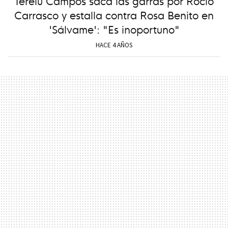
Terelu Campos saca las garras por Rocío
Carrasco y estalla contra Rosa Benito en
'Sálvame': "Es inoportuno"
HACE 4 AÑOS