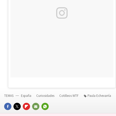
TEMAS
España
Curiosidades
Cotilleos WTF
Paula Echevarría
FACEBOOK
TWITTER
FLIPBOARD
E-
WHATSAPP