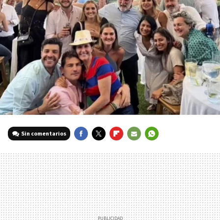
Sin comentarios
FACEBOOK
TWITTER
FLIPBOARD
E-
WHATSAPP
MAIL