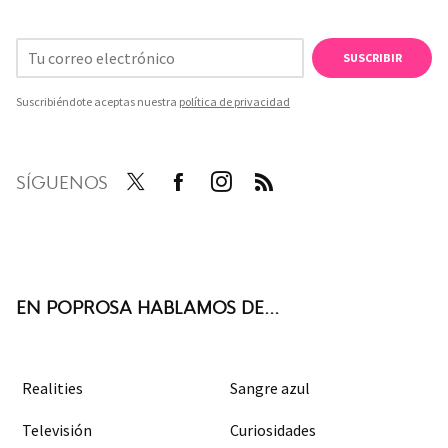
SUSCRIBIR
Suscribiéndote aceptas nuestra
política de privacidad
SÍGUENOS
Twit
Face
Inst
RSS
ter
boo
agra
k
m
EN POPROSA HABLAMOS DE...
Realities
Sangre azul
Televisión
Curiosidades