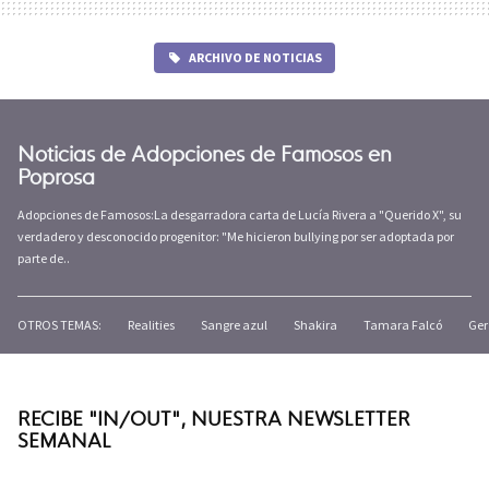
ARCHIVO DE NOTICIAS
Noticias de Adopciones de Famosos en
Poprosa
Adopciones de Famosos:La desgarradora carta de Lucía Rivera a "Querido X", su
verdadero y desconocido progenitor: "Me hicieron bullying por ser adoptada por
parte de..
OTROS TEMAS:
Realities
Sangre azul
Shakira
Tamara Falcó
Ger
RECIBE "IN/OUT", NUESTRA NEWSLETTER
SEMANAL