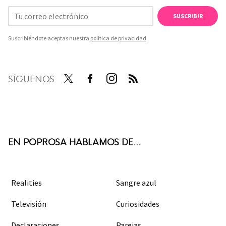
SUSCRIBIR
Suscribiéndote aceptas nuestra
política de privacidad
SÍGUENOS
Twit
Face
Inst
RSS
ter
boo
agra
k
m
EN POPROSA HABLAMOS DE...
Realities
Sangre azul
Televisión
Curiosidades
Declaraciones
Parejas