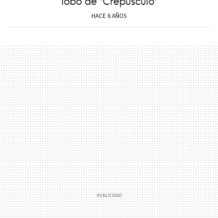
lobo de 'Crepúsculo'
HACE 6 AÑOS