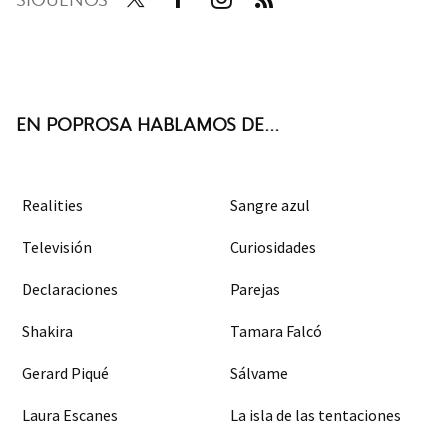
Twit
Face
Inst
RSS
ter
boo
agra
k
m
EN POPROSA HABLAMOS DE...
Realities
Sangre azul
Televisión
Curiosidades
Declaraciones
Parejas
Shakira
Tamara Falcó
Gerard Piqué
Sálvame
Laura Escanes
La isla de las tentaciones