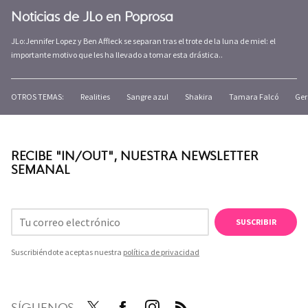
Noticias de JLo en Poprosa
JLo:Jennifer Lopez y Ben Affleck se separan tras el trote de la luna de miel: el
importante motivo que les ha llevado a tomar esta drástica..
OTROS TEMAS:
Realities
Sangre azul
Shakira
Tamara Falcó
Ger
RECIBE "IN/OUT", NUESTRA NEWSLETTER
SEMANAL
SUSCRIBIR
Suscribiéndote aceptas nuestra
política de privacidad
SÍGUENOS