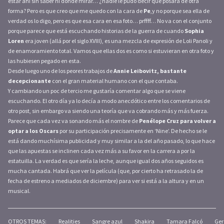
estar ahí sin saber ni dónde mirar… ¿nadie le pudo decir que posara de otra
forma? Pero es que creo que me quedo con la cara de
Pe
,y no porque sea ella de
verdad os lo digo, pero es que esa cara en esa foto… prffff… No va con el conjunto
porque parece que está escuchando historias de la guerra de cuando
Sophia
Loren
era joven (allá por el siglo XVIII), es una mezcla de expresión de Loli Panoli y
de enamoramiento total. Vamos que ellas dos es como si estuvieran en otra foto y
las hubiesen pegado en esta.
Desde luego uno de los peores trabajos de
Annie Leibovitz, bastante
decepcionante
con el gran material humano con el que contaba.
Y cambiando un poc de tercio me gustaría comentar algo que se viene
escuchando. El otro día ya lo decía a modo anecdótico entre los comentarios de
otro post, sin embargo va siendo una teoría que va cobrando más y más fuerza.
Parece que cada vez va sonando más el nombre de
Penélope Cruz para volver a
optar a los Oscars
por su participación precisamente en ‘Nine’. De hecho se le
está dando muchísima publicidad y muy similar a la del año pasado, lo que hace
que las apuestas se inclinen cada vez más a su favor en la carrera a por la
estatuilla. La verdad es que sería la leche, aunque igual dos años seguidos es
mucha cantada. Habrá que ver la película (que, por cierto ha retrasado la de
fecha de estreno a mediados de diciembre) para ver si está a la altura y en un
musical.
OTROS TEMAS:
Realities
Sangre azul
Shakira
Tamara Falcó
Ger