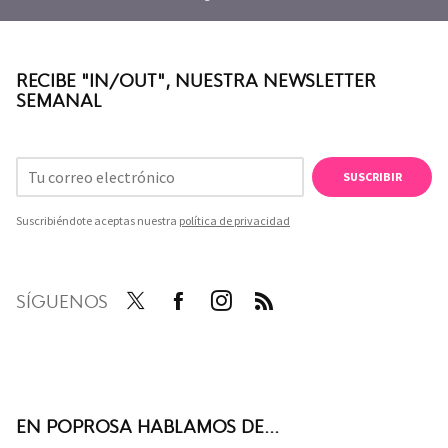
RECIBE "IN/OUT", NUESTRA NEWSLETTER
SEMANAL
SUSCRIBIR
Suscribiéndote aceptas nuestra
política de privacidad
SÍGUENOS
Twit
Face
Inst
RSS
ter
boo
agra
k
m
EN POPROSA HABLAMOS DE...