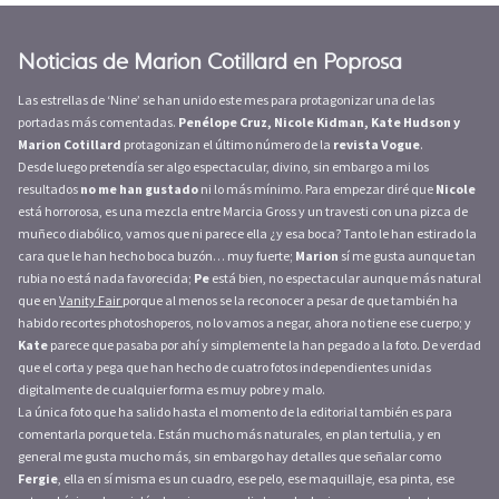
Noticias de Marion Cotillard en Poprosa
Las estrellas de ‘Nine’ se han unido este mes para protagonizar una de las
portadas más comentadas.
Penélope Cruz, Nicole Kidman, Kate Hudson y
Marion Cotillard
protagonizan el último número de la
revista Vogue
.
Desde luego pretendía ser algo espectacular, divino, sin embargo a mi los
resultados
no me han gustado
ni lo más mínimo. Para empezar diré que
Nicole
está horrorosa, es una mezcla entre Marcia Gross y un travesti con una pizca de
muñeco diabólico, vamos que ni parece ella ¿y esa boca? Tanto le han estirado la
cara que le han hecho boca buzón… muy fuerte;
Marion
sí me gusta aunque tan
rubia no está nada favorecida;
Pe
está bien, no espectacular aunque más natural
que en
Vanity Fair
porque al menos se la reconocer a pesar de que también ha
habido recortes photoshoperos, no lo vamos a negar, ahora no tiene ese cuerpo; y
Kate
parece que pasaba por ahí y simplemente la han pegado a la foto. De verdad
que el corta y pega que han hecho de cuatro fotos independientes unidas
digitalmente de cualquier forma es muy pobre y malo.
La única foto que ha salido hasta el momento de la editorial también es para
comentarla porque tela. Están mucho más naturales, en plan tertulia, y en
general me gusta mucho más, sin embargo hay detalles que señalar como
Fergie
, ella en sí misma es un cuadro, ese pelo, ese maquillaje, esa pinta, ese