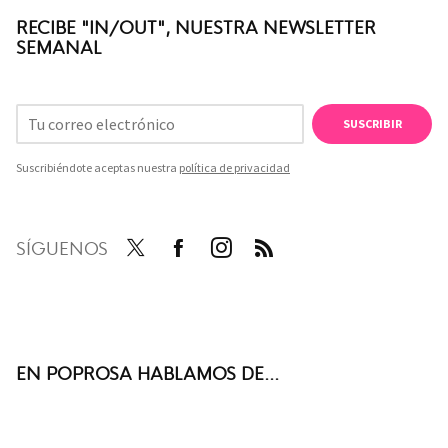
RECIBE "IN/OUT", NUESTRA NEWSLETTER
SEMANAL
SUSCRIBIR
Suscribiéndote aceptas nuestra
política de privacidad
SÍGUENOS
Twit
Face
Inst
RSS
ter
boo
agra
k
m
EN POPROSA HABLAMOS DE...