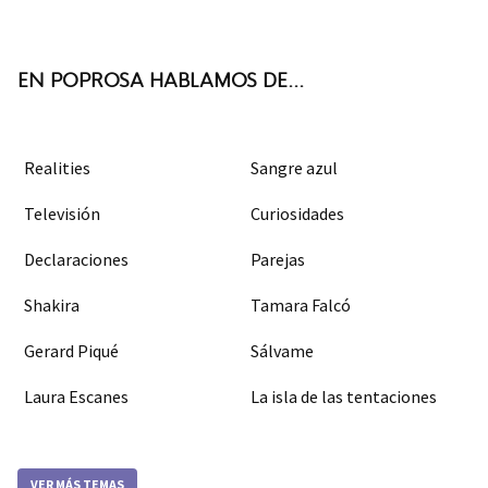
ter
boo
agra
k
m
EN POPROSA HABLAMOS DE...
Realities
Sangre azul
Televisión
Curiosidades
Declaraciones
Parejas
Shakira
Tamara Falcó
Gerard Piqué
Sálvame
Laura Escanes
La isla de las tentaciones
VER MÁS TEMAS