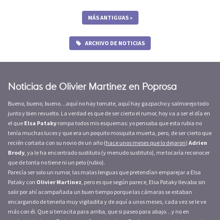
MÁS ANTIGUAS
»
ARCHIVO DE NOTICIAS
Noticias de Olivier Martinez en Poprosa
Bueno, bueno, bueno…aquí no hay tomate, aquí hay gazpacho y salmorejo todo
junto y bien revuelto. La verdad es que de ser cierto el rumor, hoy va a ser el día en
el que
Elsa Pataky
rompa todos mis esquemas: yo pensaba que esta rubia no
tenía muchas luces y que era un poquito mosquita muerta, pero, de ser cierto que
recién cortaita con su novio de un año (
hace unos meses que lo dejaron
)
Adrien
Brody
, ya le ha encontrado sustituto (y menudo sustituto), me tocaría reconocer
que de tonta no tiene ni un pelo (rubio).
Parecía ser solo un rumor, las malas lenguas que pretendían emparejar a Elsa
Pataky con
Olivier Martinez
, pero es que según parece, Elsa Pataky llevaba sin
salir por ahí acompañada un buen tiempo porque las cámaras se estaban
encargando de tenerla muy vigiladita y de aquí a unos meses, cada vez se le ve
más con él. Que si terracita para arriba, que si paseo para abajo…y no en