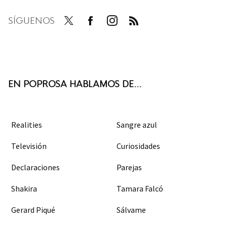
SÍGUENOS
Twit
Face
Inst
RSS
ter
boo
agra
k
m
EN POPROSA HABLAMOS DE...
Realities
Sangre azul
Televisión
Curiosidades
Declaraciones
Parejas
Shakira
Tamara Falcó
Gerard Piqué
Sálvame