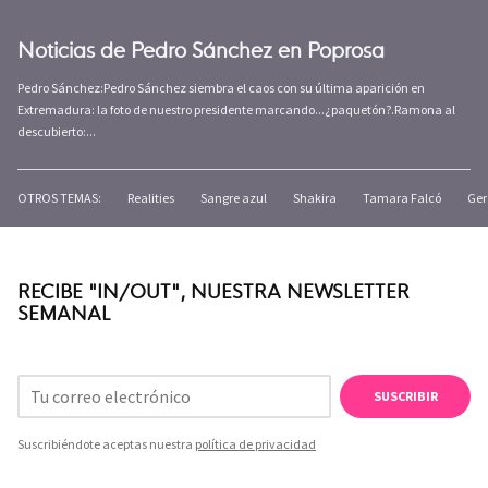
Noticias de Pedro Sánchez en Poprosa
Pedro Sánchez:Pedro Sánchez siembra el caos con su última aparición en
Extremadura: la foto de nuestro presidente marcando...¿paquetón?.Ramona al
descubierto:...
OTROS TEMAS:
Realities
Sangre azul
Shakira
Tamara Falcó
Ger
RECIBE "IN/OUT", NUESTRA NEWSLETTER
SEMANAL
SUSCRIBIR
Suscribiéndote aceptas nuestra
política de privacidad