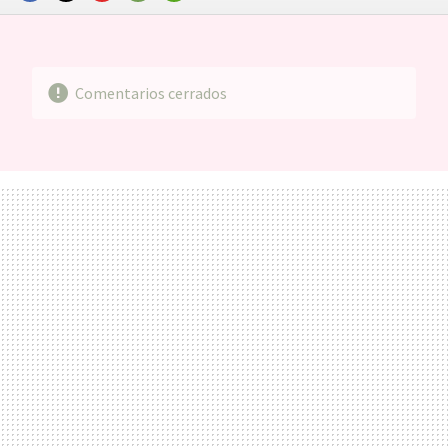
FACEBOOK
TWITTER
FLIPBOARD
E-
WHATSAPP
MAIL
Comentarios cerrados