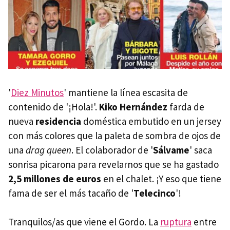
'
Diez Minutos
' mantiene la línea escasita de
contenido de '¡Hola!'.
Kiko Hernández
farda de
nueva
residencia
doméstica embutido en un jersey
con más colores que la paleta de sombra de ojos de
una
drag queen
. El colaborador de '
Sálvame
' saca
sonrisa picarona para revelarnos que se ha gastado
2,5 millones de euros
en el chalet. ¡Y eso que tiene
fama de ser el más tacaño de '
Telecinco
'!
Tranquilos/as que viene el Gordo. La
ruptura
entre