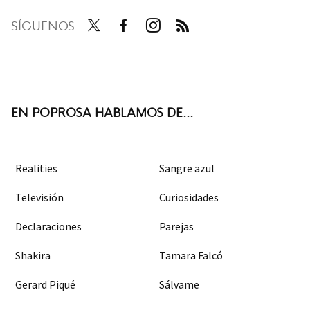
SÍGUENOS
Twit
Face
Inst
RSS
ter
boo
agra
k
m
EN POPROSA HABLAMOS DE...
Realities
Sangre azul
Televisión
Curiosidades
Declaraciones
Parejas
Shakira
Tamara Falcó
Gerard Piqué
Sálvame