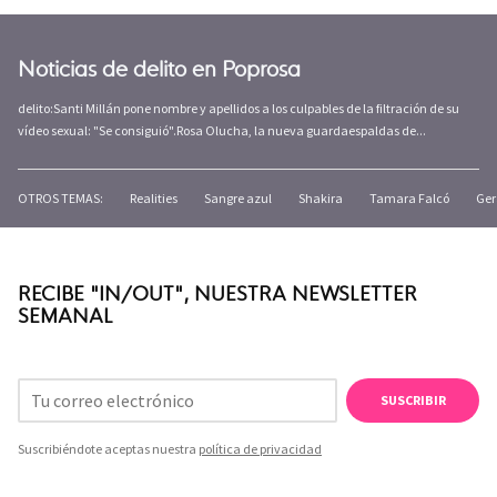
Noticias de delito en Poprosa
delito:Santi Millán pone nombre y apellidos a los culpables de la filtración de su
vídeo sexual: "Se consiguió".Rosa Olucha, la nueva guardaespaldas de...
OTROS TEMAS:
Realities
Sangre azul
Shakira
Tamara Falcó
Ger
RECIBE "IN/OUT", NUESTRA NEWSLETTER
SEMANAL
SUSCRIBIR
Suscribiéndote aceptas nuestra
política de privacidad