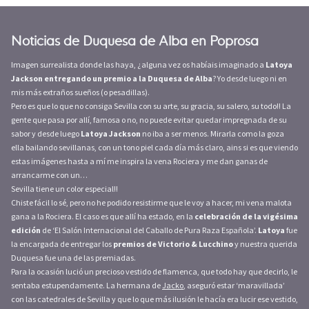
Noticias de Duquesa de Alba en Poprosa
Imagen surrealista donde las haya, ¿alguna vez os habíais imaginado a
Latoya
Jackson entregando un premio a la Duquesa de Alba
? Yo desde luego ni en
mis más extraños sueños (o pesadillas).
Pero es que lo que no consiga Sevilla con su arte, su gracia, su salero, su todo!! La
gente que pasa por allí, famosa o no, no puede evitar quedar impregnada de su
sabor y desde luego
Latoya Jackson
no iba a ser menos. Mirarla como la goza
ella bailando sevillanas, con un tono piel cada día más claro, ains si es que viendo
estas imágenes hasta a mí me inspira la vena Rociera y me dan ganas de
arrancarme con un…
Sevilla tiene un color especial!!
Chiste fácil lo sé, pero no he podido resistirme que le voy a hacer, mi vena malota
gana a la Rociera. El caso es que allí ha estado, en la
celebración de la vigésima
edición
de ‘El Salón Internacional del Caballo de Pura Raza Española’.
Latoya
fue
la encargada de entregar los
premios de Victorio & Lucchino
y nuestra querida
Duquesa fue una de las premiadas.
Para la ocasión lució un precioso vestido de flamenca, que todo hay que decirlo, le
sentaba estupendamente. La hermana de
Jacko
, aseguró estar ‘maravillada’
con las catedrales de Sevilla y que lo que más ilusión le hacía era lucir ese vestido,