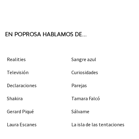
Twit
Face
Inst
RSS
ter
boo
agra
k
m
EN POPROSA HABLAMOS DE...
Realities
Sangre azul
Televisión
Curiosidades
Declaraciones
Parejas
Shakira
Tamara Falcó
Gerard Piqué
Sálvame
Laura Escanes
La isla de las tentaciones