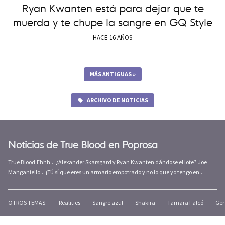
Ryan Kwanten está para dejar que te
muerda y te chupe la sangre en GQ Style
HACE 16 AÑOS
MÁS ANTIGUAS
»
ARCHIVO DE NOTICIAS
Noticias de True Blood en Poprosa
True Blood:Ehhh... ¿Alexander Skarsgard y Ryan Kwanten dándose el lote?.Joe
Manganiello... ¡Tú sí que eres un armario empotrado y no lo que yo tengo en..
OTROS TEMAS:
Realities
Sangre azul
Shakira
Tamara Falcó
Ger