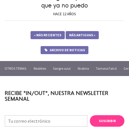
que ya no puedo
HACE 12 AÑOS
«
MÁS RECIENTES
MÁS ANTIGUAS
»
ARCHIVO DE NOTICIAS
OTROS TEMAS:
Realities
Sangre azul
Shakira
Tamara Falcó
Ger
RECIBE "IN/OUT", NUESTRA NEWSLETTER
SEMANAL
SUSCRIBIR