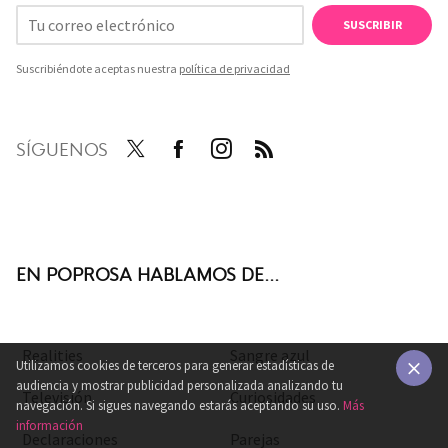
SUSCRIBIR
Suscribiéndote aceptas nuestra
política de privacidad
SÍGUENOS
Twit
Face
Inst
RSS
ter
boo
agra
k
m
EN POPROSA HABLAMOS DE...
Realities
Sangre azul
Utilizamos cookies de terceros para generar estadísticas de
audiencia y mostrar publicidad personalizada analizando tu
Televisión
Curiosidades
×
navegación. Si sigues navegando estarás aceptando su uso.
Más
información
Declaraciones
Parejas