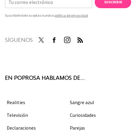
SUSCRIBIR
Suscribiéndote aceptas nuestra
política de privacidad
SÍGUENOS
Twit
Face
Inst
RSS
ter
boo
agra
k
m
EN POPROSA HABLAMOS DE...
Realities
Sangre azul
Televisión
Curiosidades
Declaraciones
Parejas